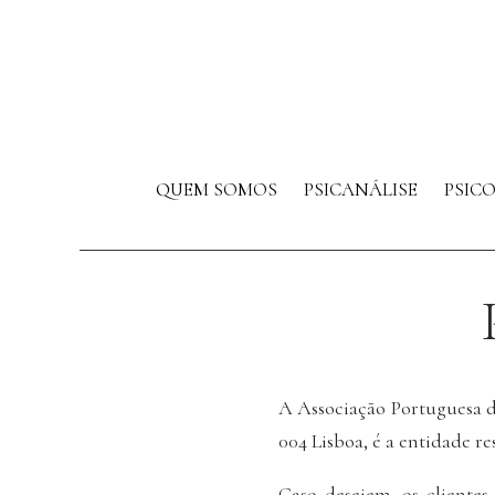
QUEM SOMOS
PSICANÁLISE
PSIC
A Associação Portuguesa de
004 Lisboa, é a entidade r
Caso desejem, os clientes