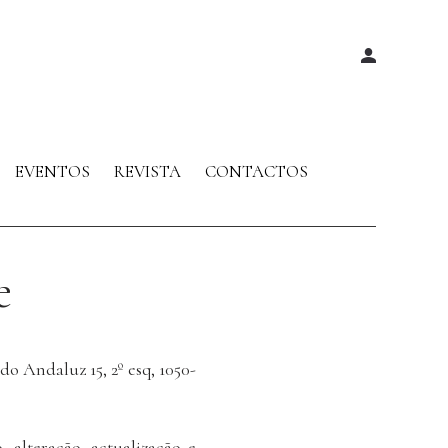
EVENTOS
REVISTA
CONTACTOS
e
o Andaluz 15, 2º esq, 1050-
 alteração, actualização e