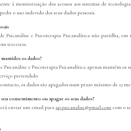
te à monitorização dos acessos aos sistemas de tecnologi
mpedir o uso indevido dos seus dados pessoais.
soais
e Psicanálise e Psicoterapia Psicanalítica não partilha, 
com terceiros.
 mantidos os dados?
e Psicanálise e Psicoterapia Psicanalítica apenas mantém os 
serviço pretendido.
 contacto, os dados são apagados num prazo máximo de 12 mes
 seu consentimento ou apagar os seus dados?
erá enviar um email para
ap.psicanalise@gmail.com
com o se
?