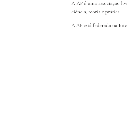
A AP é uma associação li
ciência, teoria e prática.
A AP está federada na Inte