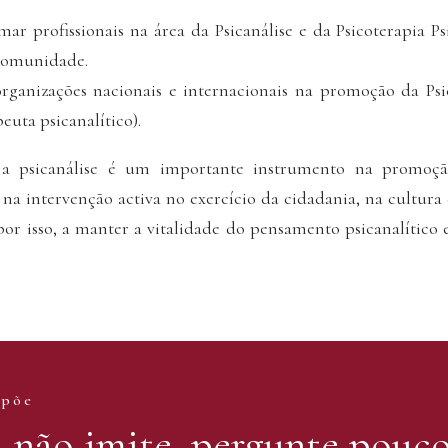
r profissionais na área da Psicanálise e da Psicoterapia Psi
 comunidade.
ganizações nacionais e internacionais na promoção da Psic
peuta psicanalítico).
a psicanálise é um importante instrumento na promoçã
a intervenção activa no exercício da cidadania, na cultura 
or isso, a manter a vitalidade do pensamento psicanalítico
põe
, não imite, pergunte pouc