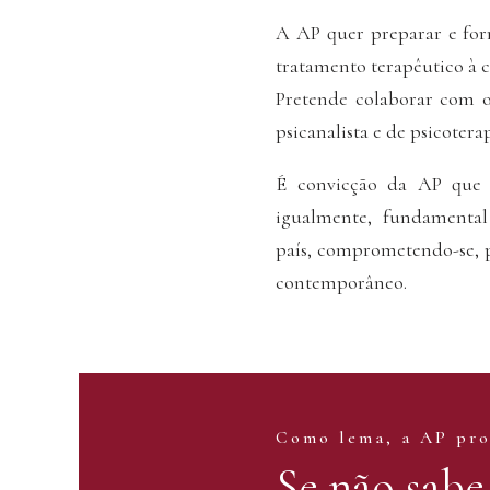
A AP quer preparar e forma
tratamento terapêutico à
Pretende colaborar com or
psicanalista e de psicotera
É convicção da AP que 
igualmente, fundamental n
país, comprometendo-se, p
contemporâneo.
Como lema, a AP pro
Se não sabe