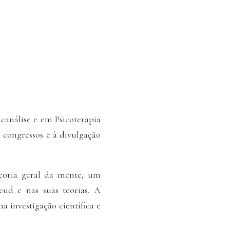
canálise e em Psicoterapia
s, congressos e à divulgação
teoria geral da mente, um
eud e nas suas teorias. A
 investigação científica e