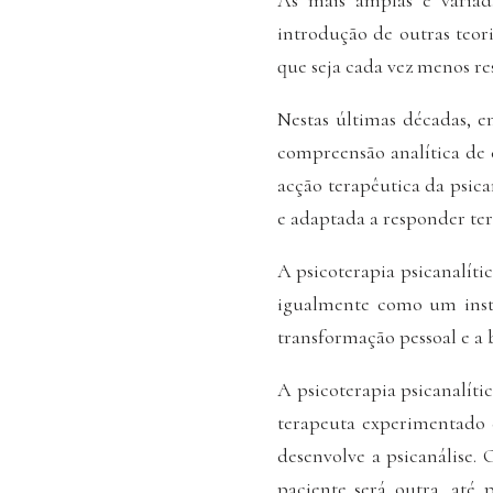
As mais amplas e variada
introdução de outras teori
que seja cada vez menos res
Nestas últimas décadas, 
compreensão analítica de 
acção terapêutica da psica
e adaptada a responder ter
A psicoterapia psicanalític
igualmente como um inst
transformação pessoal e a 
A psicoterapia psicanalít
terapeuta experimentado e
desenvolve a psicanálise.
paciente será outra, até 