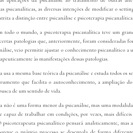
s aplicações da psicanálise ao tratamento de outras alter
as psicanalíticas, as diversas intenções de modificar o setti
trita a distinção entre psicanálise e psicoterapia psicanalítica
em todo o mundo, a psicoterapia psicanalítica teve um gra
certas patologias que, anteriormente, foram consideradas 
nálise, veio permitir ajustar o conhecimento psicanalítico 
apeuticamente às manifestações dessas patologias.
a usa a mesma base teórica da psicanálise e estuda todos os s
rumento que facilita o autoconhecimento, a ampliação d
busca de um sentido de vida.
ica não é uma forma menor da psicanálise, mas uma modalid
 capaz de trabalhar em condições, por vezes, mais difícei
 O psicoterapeuta psicanalítico pensará analiticamente, mas
porque o próprio processo se desenrola de forma diferente