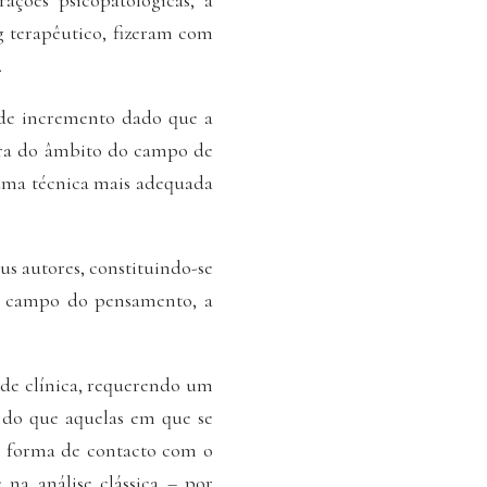
ações psicopatológicas, a
ng terapêutico, fizeram com
.
nde incremento dado que a
fora do âmbito do campo de
a uma técnica mais adequada
eus autores, constituindo-se
o campo do pensamento, a
ade clínica, requerendo um
s do que aquelas em que se
 a forma de contacto com o
 na análise clássica – por