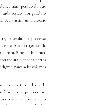
ode ser mais pesado do que
 cada sessão, obrigando o
e. Seria assim uma espécie
nte, baseada no processo
cos e no estudo rigoroso da
 clínica. É nesta dinâmica
oterapeuta dispensa certos
adigma psicanalítico), mas
senta nos três pilares da
análise ou a psicoterapia
ões teórica e clínica e no