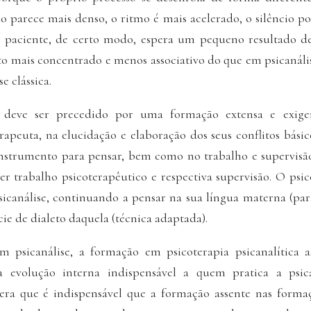
o parece mais denso, o ritmo é mais acelerado, o silêncio p
O paciente, de certo modo, espera um pequeno resultado de
 mais concentrado e menos associativo do que em psicanális
e clássica.
 deve ser precedido por uma formação extensa e exige
erapeuta, na elucidação e elaboração dos seus conflitos bási
 instrumento para pensar, bem como no trabalho e supervisão
er trabalho psicoterapêutico e respectiva supervisão. O psic
sicanálise, continuando a pensar na sua língua materna (par
e de dialeto daquela (técnica adaptada).
psicanálise, a formação em psicoterapia psicanalítica as
a evolução interna indispensável a quem pratica a psic
dera que é indispensável que a formação assente nas formaç