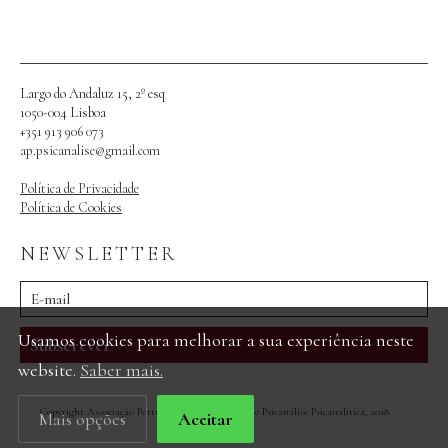
Largo do Andaluz 15, 2º esq
1050-004 Lisboa
+351 913 906 073
ap.psicanalise@gmail.com
Política de Privacidade
Política de Cookies
NEWSLETTER
Usamos cookies para melhorar a sua experiência neste
Subscrever
website.
Saber mais.
Copyright Associação Portuguesa de Psicoterapia e Psicanálise Psicanalítica, 2018
Mais opções
Aceitar